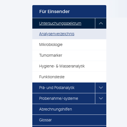
Für Einsender
Untersuchungsspektrum
Analysenverzeichnis
Mikrobiologie
Tumormarker
Hygiene- & Wasseranalytik
Funktionsteste
Prä- und Postanalytik
Probenahme/-systeme
Abrechnungshilfen
Glossar