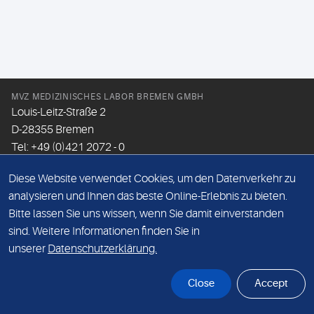
MVZ MEDIZINISCHES LABOR BREMEN GMBH
Louis-Leitz-Straße 2
D-28355 Bremen
Tel: +49 (0)421 2072 - 0
Fax: +49 (0)421 2072 - 167
Diese Website verwendet Cookies, um den Datenverkehr zu
Email:
info@mlhb.de
analysieren und Ihnen das beste Online-Erlebnis zu bieten.
Bitte lassen Sie uns wissen, wenn Sie damit einverstanden
DATENSCHUTZ
sind. Weitere Informationen finden Sie in
IMPRESSUM
unserer
Datenschutzerklärung.
ONLINE-SUPPORT
Close
Accept
© Sonic Healthcare 2026