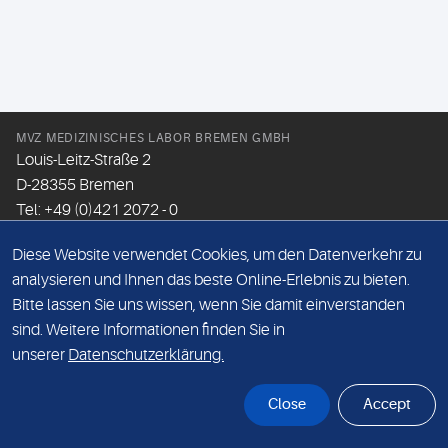
MVZ MEDIZINISCHES LABOR BREMEN GMBH
Louis-Leitz-Straße 2
D-28355 Bremen
Tel: +49 (0)421 2072 - 0
Fax: +49 (0)421 2072 - 167
Diese Website verwendet Cookies, um den Datenverkehr zu
Email:
info@mlhb.de
analysieren und Ihnen das beste Online-Erlebnis zu bieten.
Bitte lassen Sie uns wissen, wenn Sie damit einverstanden
DATENSCHUTZ
sind. Weitere Informationen finden Sie in
IMPRESSUM
unserer
Datenschutzerklärung.
ONLINE-SUPPORT
Close
Accept
© Sonic Healthcare 2026