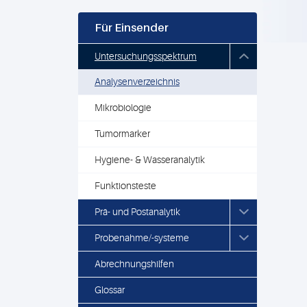
Für Einsender
Untersuchungsspektrum
Analysenverzeichnis
Mikrobiologie
Tumormarker
Hygiene- & Wasseranalytik
Funktionsteste
Prä- und Postanalytik
Probenahme/-systeme
Abrechnungshilfen
Glossar