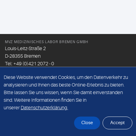
MVZ MEDIZINISCHES LABOR BREMEN GMBH
Louis-Leitz-Straße 2
D-28355 Bremen
Tel: +49 (0)421 2072 - 0
Fax: +49 (0)421 2072 - 167
Diese Website verwendet Cookies, um den Datenverkehr zu
Email:
info@mlhb.de
analysieren und Ihnen das beste Online-Erlebnis zu bieten.
Bitte lassen Sie uns wissen, wenn Sie damit einverstanden
DATENSCHUTZ
sind. Weitere Informationen finden Sie in
IMPRESSUM
unserer
Datenschutzerklärung.
ONLINE-SUPPORT
Close
Accept
© Sonic Healthcare 2026