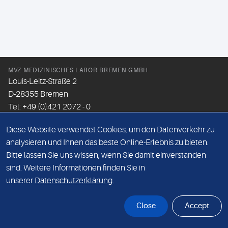
MVZ MEDIZINISCHES LABOR BREMEN GMBH
Louis-Leitz-Straße 2
D-28355 Bremen
Tel: +49 (0)421 2072 - 0
Fax: +49 (0)421 2072 - 167
Diese Website verwendet Cookies, um den Datenverkehr zu
Email:
info@mlhb.de
analysieren und Ihnen das beste Online-Erlebnis zu bieten.
Bitte lassen Sie uns wissen, wenn Sie damit einverstanden
DATENSCHUTZ
sind. Weitere Informationen finden Sie in
IMPRESSUM
unserer
Datenschutzerklärung.
ONLINE-SUPPORT
Close
Accept
© Sonic Healthcare 2026