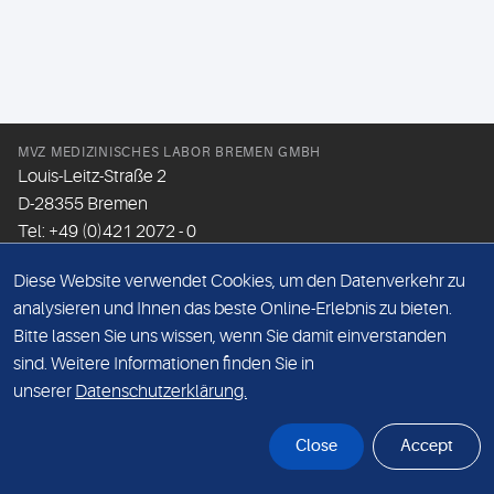
MVZ MEDIZINISCHES LABOR BREMEN GMBH
Louis-Leitz-Straße 2
D-28355 Bremen
Tel: +49 (0)421 2072 - 0
Fax: +49 (0)421 2072 - 167
Diese Website verwendet Cookies, um den Datenverkehr zu
Email:
info@mlhb.de
analysieren und Ihnen das beste Online-Erlebnis zu bieten.
Bitte lassen Sie uns wissen, wenn Sie damit einverstanden
DATENSCHUTZ
sind. Weitere Informationen finden Sie in
IMPRESSUM
unserer
Datenschutzerklärung.
ONLINE-SUPPORT
Close
Accept
© Sonic Healthcare 2026