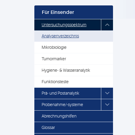
Für Einsender
Untersuchungsspektrum
Analysenverzeichnis
Mikrobiologie
Tumormarker
Hygiene- & Wasseranalytik
Funktionsteste
Prä- und Postanalytik
Probenahme/-systeme
Abrechnungshilfen
Glossar