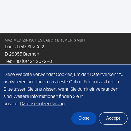
MVZ MEDIZINISCHES LABOR BREMEN GMBH
Louis-Leitz-Straße 2
D-28355 Bremen
Tel: +49 (0)421 2072 - 0
Fax: +49 (0)421 2072 - 167
Diese Website verwendet Cookies, um den Datenverkehr zu
Email:
info@mlhb.de
analysieren und Ihnen das beste Online-Erlebnis zu bieten.
Bitte lassen Sie uns wissen, wenn Sie damit einverstanden
DATENSCHUTZ
sind. Weitere Informationen finden Sie in
IMPRESSUM
unserer
Datenschutzerklärung.
ONLINE-SUPPORT
Close
Accept
© Sonic Healthcare 2026