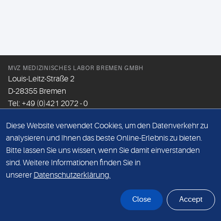
MVZ MEDIZINISCHES LABOR BREMEN GMBH
Louis-Leitz-Straße 2
D-28355 Bremen
Tel: +49 (0)421 2072 - 0
Fax: +49 (0)421 2072 - 167
Diese Website verwendet Cookies, um den Datenverkehr zu
Email:
info@mlhb.de
analysieren und Ihnen das beste Online-Erlebnis zu bieten.
Bitte lassen Sie uns wissen, wenn Sie damit einverstanden
DATENSCHUTZ
sind. Weitere Informationen finden Sie in
IMPRESSUM
unserer
Datenschutzerklärung.
ONLINE-SUPPORT
Close
Accept
© Sonic Healthcare 2026