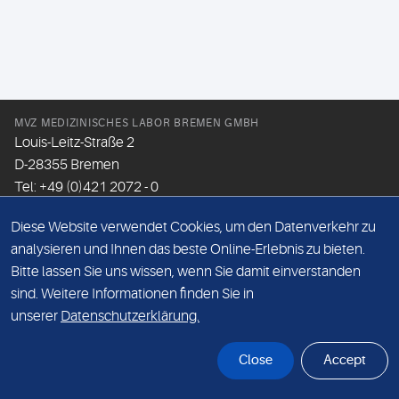
MVZ MEDIZINISCHES LABOR BREMEN GMBH
Louis-Leitz-Straße 2
D-28355 Bremen
Tel: +49 (0)421 2072 - 0
Fax: +49 (0)421 2072 - 167
Diese Website verwendet Cookies, um den Datenverkehr zu
Email:
info@mlhb.de
analysieren und Ihnen das beste Online-Erlebnis zu bieten.
Bitte lassen Sie uns wissen, wenn Sie damit einverstanden
DATENSCHUTZ
sind. Weitere Informationen finden Sie in
IMPRESSUM
unserer
Datenschutzerklärung.
ONLINE-SUPPORT
Close
Accept
© Sonic Healthcare 2026