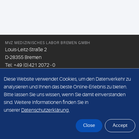
MVZ MEDIZINISCHES LABOR BREMEN GMBH
Louis-Leitz-Straße 2
D-28355 Bremen
Tel: +49 (0)421 2072 - 0
Fax: +49 (0)421 2072 - 167
Diese Website verwendet Cookies, um den Datenverkehr zu
Email:
info@mlhb.de
analysieren und Ihnen das beste Online-Erlebnis zu bieten.
Bitte lassen Sie uns wissen, wenn Sie damit einverstanden
DATENSCHUTZ
sind. Weitere Informationen finden Sie in
IMPRESSUM
unserer
Datenschutzerklärung.
ONLINE-SUPPORT
Close
Accept
© Sonic Healthcare 2026