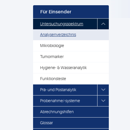
Für Einsender
Untersuchungsspektrum
Analysenverzeichnis
Mikrobiologie
Tumormarker
Hygiene- & Wasseranalytik
Funktionsteste
Prä- und Postanalytik
Probenahme/-systeme
Abrechnungshilfen
Glossar