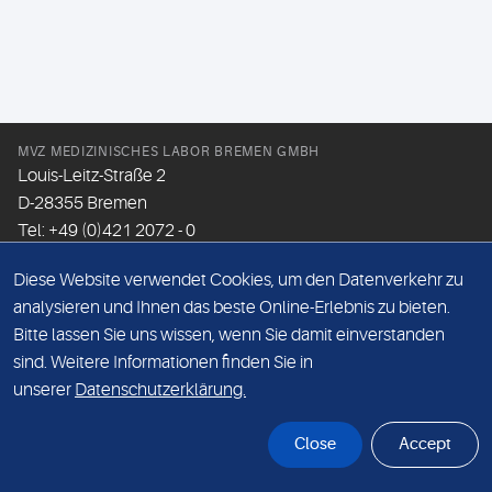
MVZ MEDIZINISCHES LABOR BREMEN GMBH
Louis-Leitz-Straße 2
D-28355 Bremen
Tel: +49 (0)421 2072 - 0
Fax: +49 (0)421 2072 - 167
Diese Website verwendet Cookies, um den Datenverkehr zu
Email:
info@mlhb.de
analysieren und Ihnen das beste Online-Erlebnis zu bieten.
Bitte lassen Sie uns wissen, wenn Sie damit einverstanden
DATENSCHUTZ
sind. Weitere Informationen finden Sie in
IMPRESSUM
unserer
Datenschutzerklärung.
ONLINE-SUPPORT
Close
Accept
© Sonic Healthcare 2026