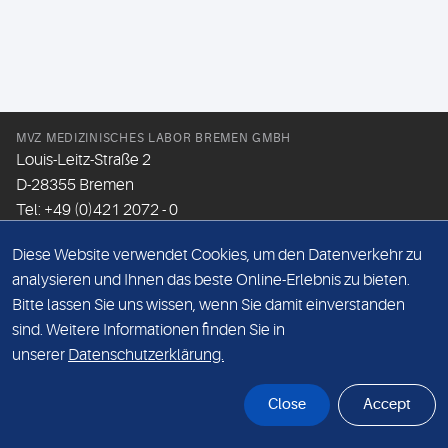
MVZ MEDIZINISCHES LABOR BREMEN GMBH
Louis-Leitz-Straße 2
D-28355 Bremen
Tel: +49 (0)421 2072 - 0
Fax: +49 (0)421 2072 - 167
Diese Website verwendet Cookies, um den Datenverkehr zu
Email:
info@mlhb.de
analysieren und Ihnen das beste Online-Erlebnis zu bieten.
Bitte lassen Sie uns wissen, wenn Sie damit einverstanden
DATENSCHUTZ
sind. Weitere Informationen finden Sie in
IMPRESSUM
unserer
Datenschutzerklärung.
ONLINE-SUPPORT
Close
Accept
© Sonic Healthcare 2026