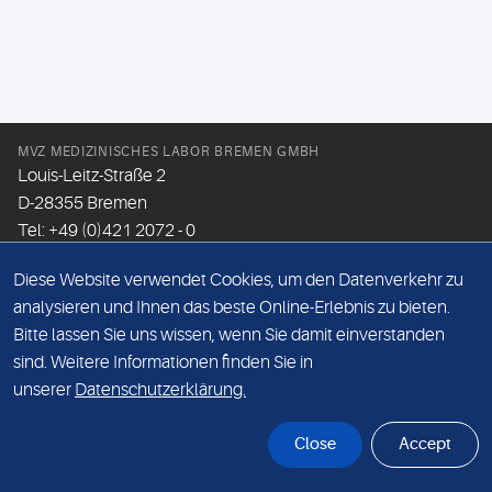
MVZ MEDIZINISCHES LABOR BREMEN GMBH
Louis-Leitz-Straße 2
D-28355 Bremen
Tel: +49 (0)421 2072 - 0
Fax: +49 (0)421 2072 - 167
Diese Website verwendet Cookies, um den Datenverkehr zu
Email:
info@mlhb.de
analysieren und Ihnen das beste Online-Erlebnis zu bieten.
Bitte lassen Sie uns wissen, wenn Sie damit einverstanden
DATENSCHUTZ
sind. Weitere Informationen finden Sie in
IMPRESSUM
unserer
Datenschutzerklärung.
ONLINE-SUPPORT
Close
Accept
© Sonic Healthcare 2026