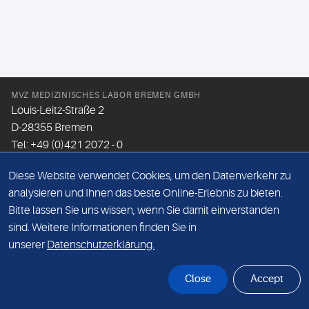
MVZ MEDIZINISCHES LABOR BREMEN GMBH
Louis-Leitz-Straße 2
D-28355 Bremen
Tel: +49 (0)421 2072 - 0
Fax: +49 (0)421 2072 - 167
Diese Website verwendet Cookies, um den Datenverkehr zu
Email:
info@mlhb.de
analysieren und Ihnen das beste Online-Erlebnis zu bieten.
Bitte lassen Sie uns wissen, wenn Sie damit einverstanden
DATENSCHUTZ
sind. Weitere Informationen finden Sie in
IMPRESSUM
unserer
Datenschutzerklärung.
ONLINE-SUPPORT
Close
Accept
© Sonic Healthcare 2026