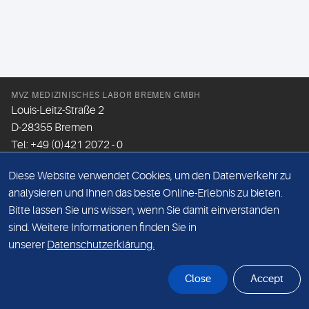
MVZ MEDIZINISCHES LABOR BREMEN GMBH
Louis-Leitz-Straße 2
D-28355 Bremen
Tel: +49 (0)421 2072 - 0
Fax: +49 (0)421 2072 - 167
Diese Website verwendet Cookies, um den Datenverkehr zu
Email:
info@mlhb.de
analysieren und Ihnen das beste Online-Erlebnis zu bieten.
Bitte lassen Sie uns wissen, wenn Sie damit einverstanden
DATENSCHUTZ
sind. Weitere Informationen finden Sie in
IMPRESSUM
unserer
Datenschutzerklärung.
ONLINE-SUPPORT
Close
Accept
© Sonic Healthcare 2026