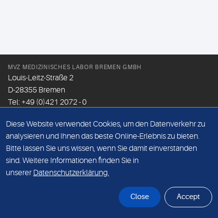
MVZ MEDIZINISCHES LABOR BREMEN GMBH
Louis-Leitz-Straße 2
D-28355 Bremen
Tel: +49 (0)421 2072 - 0
Fax: +49 (0)421 2072 - 167
Diese Website verwendet Cookies, um den Datenverkehr zu
Email:
info@mlhb.de
analysieren und Ihnen das beste Online-Erlebnis zu bieten.
Bitte lassen Sie uns wissen, wenn Sie damit einverstanden
DATENSCHUTZ
sind. Weitere Informationen finden Sie in
IMPRESSUM
unserer
Datenschutzerklärung.
ONLINE-SUPPORT
Close
Accept
© Sonic Healthcare 2026