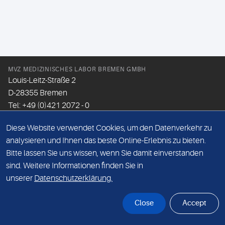
MVZ MEDIZINISCHES LABOR BREMEN GMBH
Louis-Leitz-Straße 2
D-28355 Bremen
Tel: +49 (0)421 2072 - 0
Fax: +49 (0)421 2072 - 167
Diese Website verwendet Cookies, um den Datenverkehr zu
Email:
info@mlhb.de
analysieren und Ihnen das beste Online-Erlebnis zu bieten.
Bitte lassen Sie uns wissen, wenn Sie damit einverstanden
DATENSCHUTZ
sind. Weitere Informationen finden Sie in
IMPRESSUM
unserer
Datenschutzerklärung.
ONLINE-SUPPORT
Close
Accept
© Sonic Healthcare 2026