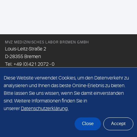
MVZ MEDIZINISCHES LABOR BREMEN GMBH
Louis-Leitz-Straße 2
D-28355 Bremen
Tel: +49 (0)421 2072 - 0
Fax: +49 (0)421 2072 - 167
Diese Website verwendet Cookies, um den Datenverkehr zu
Email:
info@mlhb.de
analysieren und Ihnen das beste Online-Erlebnis zu bieten.
Bitte lassen Sie uns wissen, wenn Sie damit einverstanden
DATENSCHUTZ
sind. Weitere Informationen finden Sie in
IMPRESSUM
unserer
Datenschutzerklärung.
ONLINE-SUPPORT
Close
Accept
© Sonic Healthcare 2026