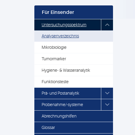
Für Einsender
Untersuchungsspektrum
Analysenverzeichnis
Mikrobiologie
Tumormarker
Hygiene- & Wasseranalytik
Funktionsteste
Prä- und Postanalytik
Probenahme/-systeme
Abrechnungshilfen
Glossar