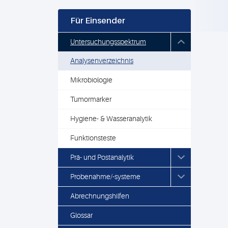
Für Einsender
Untersuchungsspektrum
Analysenverzeichnis
Mikrobiologie
Tumormarker
Hygiene- & Wasseranalytik
Funktionsteste
Prä- und Postanalytik
Probenahme/-systeme
Abrechnungshilfen
Glossar