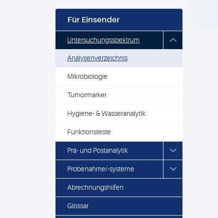
Für Einsender
Untersuchungsspektrum
Analysenverzeichnis
Mikrobiologie
Tumormarker
Hygiene- & Wasseranalytik
Funktionsteste
Prä- und Postanalytik
Probenahme/-systeme
Abrechnungshilfen
Glossar