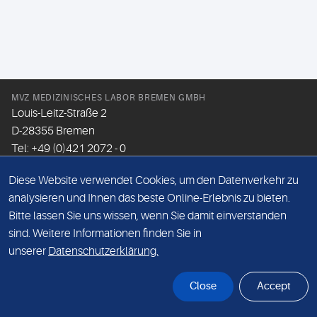
MVZ MEDIZINISCHES LABOR BREMEN GMBH
Louis-Leitz-Straße 2
D-28355 Bremen
Tel: +49 (0)421 2072 - 0
Fax: +49 (0)421 2072 - 167
Diese Website verwendet Cookies, um den Datenverkehr zu
Email:
info@mlhb.de
analysieren und Ihnen das beste Online-Erlebnis zu bieten.
Bitte lassen Sie uns wissen, wenn Sie damit einverstanden
DATENSCHUTZ
sind. Weitere Informationen finden Sie in
IMPRESSUM
unserer
Datenschutzerklärung.
ONLINE-SUPPORT
Close
Accept
© Sonic Healthcare 2026