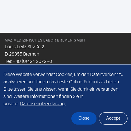
MVZ MEDIZINISCHES LABOR BREMEN GMBH
Louis-Leitz-Straße 2
D-28355 Bremen
Tel: +49 (0)421 2072 - 0
Fax: +49 (0)421 2072 - 167
Diese Website verwendet Cookies, um den Datenverkehr zu
Email:
info@mlhb.de
analysieren und Ihnen das beste Online-Erlebnis zu bieten.
Bitte lassen Sie uns wissen, wenn Sie damit einverstanden
DATENSCHUTZ
sind. Weitere Informationen finden Sie in
IMPRESSUM
unserer
Datenschutzerklärung.
ONLINE-SUPPORT
Close
Accept
© Sonic Healthcare 2026