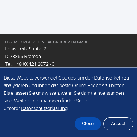
MVZ MEDIZINISCHES LABOR BREMEN GMBH
Louis-Leitz-Straße 2
D-28355 Bremen
Tel: +49 (0)421 2072 - 0
Fax: +49 (0)421 2072 - 167
Diese Website verwendet Cookies, um den Datenverkehr zu
Email:
info@mlhb.de
analysieren und Ihnen das beste Online-Erlebnis zu bieten.
Bitte lassen Sie uns wissen, wenn Sie damit einverstanden
DATENSCHUTZ
sind. Weitere Informationen finden Sie in
IMPRESSUM
unserer
Datenschutzerklärung.
ONLINE-SUPPORT
Close
Accept
© Sonic Healthcare 2026