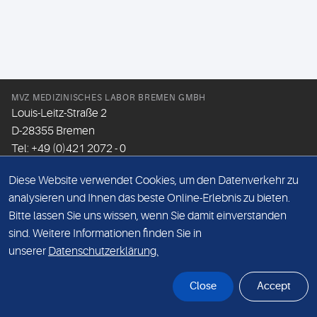
MVZ MEDIZINISCHES LABOR BREMEN GMBH
Louis-Leitz-Straße 2
D-28355 Bremen
Tel: +49 (0)421 2072 - 0
Fax: +49 (0)421 2072 - 167
Diese Website verwendet Cookies, um den Datenverkehr zu
Email:
info@mlhb.de
analysieren und Ihnen das beste Online-Erlebnis zu bieten.
Bitte lassen Sie uns wissen, wenn Sie damit einverstanden
DATENSCHUTZ
sind. Weitere Informationen finden Sie in
IMPRESSUM
unserer
Datenschutzerklärung.
ONLINE-SUPPORT
Close
Accept
© Sonic Healthcare 2026