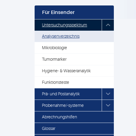
Für Einsender
Untersuchungsspektrum
Analysenverzeichnis
Mikrobiologie
Tumormarker
Hygiene- & Wasseranalytik
Funktionsteste
Prä- und Postanalytik
Probenahme/-systeme
Abrechnungshilfen
Glossar