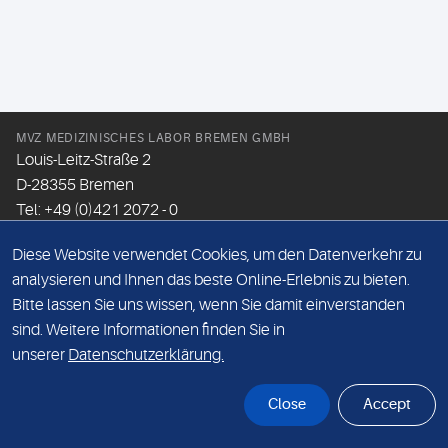
MVZ MEDIZINISCHES LABOR BREMEN GMBH
Louis-Leitz-Straße 2
D-28355 Bremen
Tel: +49 (0)421 2072 - 0
Fax: +49 (0)421 2072 - 167
Diese Website verwendet Cookies, um den Datenverkehr zu
Email:
info@mlhb.de
analysieren und Ihnen das beste Online-Erlebnis zu bieten.
Bitte lassen Sie uns wissen, wenn Sie damit einverstanden
DATENSCHUTZ
sind. Weitere Informationen finden Sie in
IMPRESSUM
unserer
Datenschutzerklärung.
ONLINE-SUPPORT
Close
Accept
© Sonic Healthcare 2026