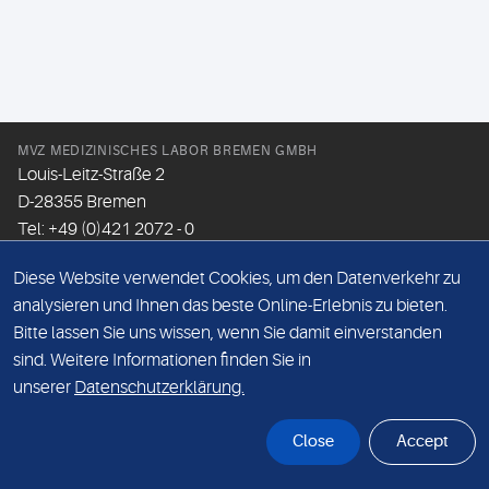
MVZ MEDIZINISCHES LABOR BREMEN GMBH
Louis-Leitz-Straße 2
D-28355 Bremen
Tel: +49 (0)421 2072 - 0
Fax: +49 (0)421 2072 - 167
Diese Website verwendet Cookies, um den Datenverkehr zu
Email:
info@mlhb.de
analysieren und Ihnen das beste Online-Erlebnis zu bieten.
Bitte lassen Sie uns wissen, wenn Sie damit einverstanden
DATENSCHUTZ
sind. Weitere Informationen finden Sie in
IMPRESSUM
unserer
Datenschutzerklärung.
ONLINE-SUPPORT
Close
Accept
© Sonic Healthcare 2026