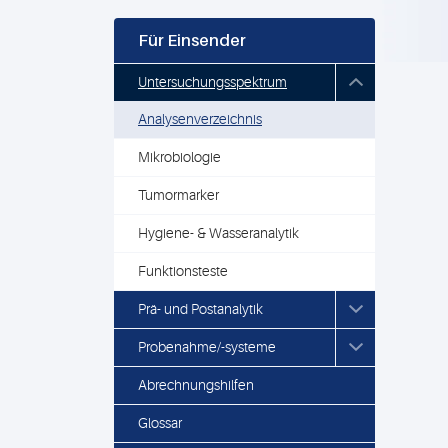
Für Einsender
Untersuchungsspektrum
Analysenverzeichnis
Mikrobiologie
Tumormarker
Hygiene- & Wasseranalytik
Funktionsteste
Prä- und Postanalytik
Probenahme/-systeme
Abrechnungshilfen
Glossar