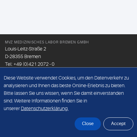
MVZ MEDIZINISCHES LABOR BREMEN GMBH
Louis-Leitz-Straße 2
D-28355 Bremen
Tel: +49 (0)421 2072 - 0
Fax: +49 (0)421 2072 - 167
Diese Website verwendet Cookies, um den Datenverkehr zu
Email:
info@mlhb.de
analysieren und Ihnen das beste Online-Erlebnis zu bieten.
Bitte lassen Sie uns wissen, wenn Sie damit einverstanden
DATENSCHUTZ
sind. Weitere Informationen finden Sie in
IMPRESSUM
unserer
Datenschutzerklärung.
ONLINE-SUPPORT
Close
Accept
© Sonic Healthcare 2026