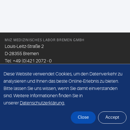
MVZ MEDIZINISCHES LABOR BREMEN GMBH
Louis-Leitz-Straße 2
D-28355 Bremen
Tel: +49 (0)421 2072 - 0
Fax: +49 (0)421 2072 - 167
Diese Website verwendet Cookies, um den Datenverkehr zu
Email:
info@mlhb.de
analysieren und Ihnen das beste Online-Erlebnis zu bieten.
Bitte lassen Sie uns wissen, wenn Sie damit einverstanden
DATENSCHUTZ
sind. Weitere Informationen finden Sie in
IMPRESSUM
unserer
Datenschutzerklärung.
ONLINE-SUPPORT
Close
Accept
© Sonic Healthcare 2026