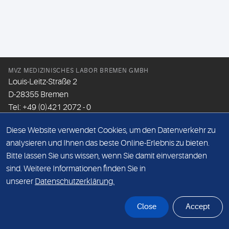
MVZ MEDIZINISCHES LABOR BREMEN GMBH
Louis-Leitz-Straße 2
D-28355 Bremen
Tel: +49 (0)421 2072 - 0
Fax: +49 (0)421 2072 - 167
Diese Website verwendet Cookies, um den Datenverkehr zu
Email:
info@mlhb.de
analysieren und Ihnen das beste Online-Erlebnis zu bieten.
Bitte lassen Sie uns wissen, wenn Sie damit einverstanden
DATENSCHUTZ
sind. Weitere Informationen finden Sie in
IMPRESSUM
unserer
Datenschutzerklärung.
ONLINE-SUPPORT
Close
Accept
© Sonic Healthcare 2026