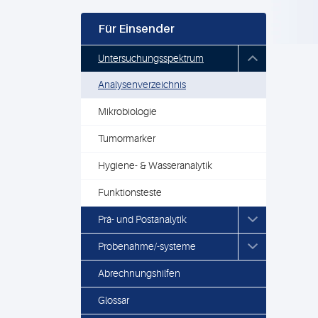
Für Einsender
Untersuchungsspektrum
Analysenverzeichnis
Mikrobiologie
Tumormarker
Hygiene- & Wasseranalytik
Funktionsteste
Prä- und Postanalytik
Probenahme/-systeme
Abrechnungshilfen
Glossar