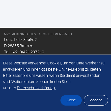
MVZ MEDIZINISCHES LABOR BREMEN GMBH
Louis-Leitz-Straße 2
D-28355 Bremen
Tel: +49 (0)421 2072 - 0
Fax: +49 (0)421 2072 - 167
Diese Website verwendet Cookies, um den Datenverkehr zu
Email:
info@mlhb.de
analysieren und Ihnen das beste Online-Erlebnis zu bieten.
Bitte lassen Sie uns wissen, wenn Sie damit einverstanden
DATENSCHUTZ
sind. Weitere Informationen finden Sie in
IMPRESSUM
unserer
Datenschutzerklärung.
ONLINE-SUPPORT
Close
Accept
© Sonic Healthcare 2026