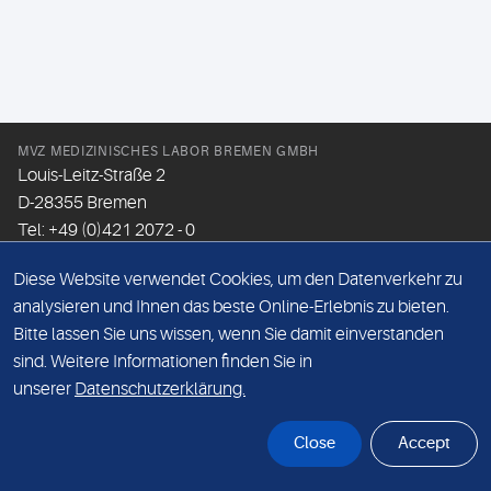
MVZ MEDIZINISCHES LABOR BREMEN GMBH
Louis-Leitz-Straße 2
D-28355 Bremen
Tel: +49 (0)421 2072 - 0
Fax: +49 (0)421 2072 - 167
Diese Website verwendet Cookies, um den Datenverkehr zu
Email:
info@mlhb.de
analysieren und Ihnen das beste Online-Erlebnis zu bieten.
Bitte lassen Sie uns wissen, wenn Sie damit einverstanden
DATENSCHUTZ
sind. Weitere Informationen finden Sie in
IMPRESSUM
unserer
Datenschutzerklärung.
ONLINE-SUPPORT
Close
Accept
© Sonic Healthcare 2026