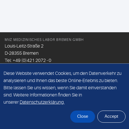
MVZ MEDIZINISCHES LABOR BREMEN GMBH
Louis-Leitz-Straße 2
D-28355 Bremen
Tel: +49 (0)421 2072 - 0
Fax: +49 (0)421 2072 - 167
Diese Website verwendet Cookies, um den Datenverkehr zu
Email:
info@mlhb.de
analysieren und Ihnen das beste Online-Erlebnis zu bieten.
Bitte lassen Sie uns wissen, wenn Sie damit einverstanden
DATENSCHUTZ
sind. Weitere Informationen finden Sie in
IMPRESSUM
unserer
Datenschutzerklärung.
ONLINE-SUPPORT
Close
Accept
© Sonic Healthcare 2026