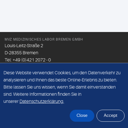
MVZ MEDIZINISCHES LABOR BREMEN GMBH
Louis-Leitz-Straße 2
D-28355 Bremen
Tel: +49 (0)421 2072 - 0
Fax: +49 (0)421 2072 - 167
Diese Website verwendet Cookies, um den Datenverkehr zu
Email:
info@mlhb.de
analysieren und Ihnen das beste Online-Erlebnis zu bieten.
Bitte lassen Sie uns wissen, wenn Sie damit einverstanden
DATENSCHUTZ
sind. Weitere Informationen finden Sie in
IMPRESSUM
unserer
Datenschutzerklärung.
ONLINE-SUPPORT
Close
Accept
© Sonic Healthcare 2026