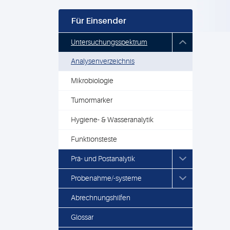
Für Einsender
Untersuchungsspektrum
Analysenverzeichnis
Mikrobiologie
Tumormarker
Hygiene- & Wasseranalytik
Funktionsteste
Prä- und Postanalytik
Probenahme/-systeme
Abrechnungshilfen
Glossar