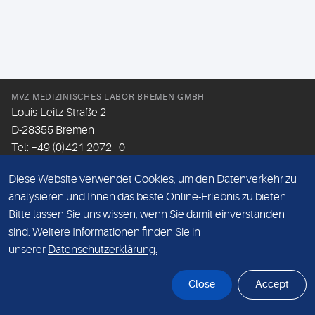
MVZ MEDIZINISCHES LABOR BREMEN GMBH
Louis-Leitz-Straße 2
D-28355 Bremen
Tel: +49 (0)421 2072 - 0
Fax: +49 (0)421 2072 - 167
Diese Website verwendet Cookies, um den Datenverkehr zu
Email:
info@mlhb.de
analysieren und Ihnen das beste Online-Erlebnis zu bieten.
Bitte lassen Sie uns wissen, wenn Sie damit einverstanden
DATENSCHUTZ
sind. Weitere Informationen finden Sie in
IMPRESSUM
unserer
Datenschutzerklärung.
ONLINE-SUPPORT
Close
Accept
© Sonic Healthcare 2026