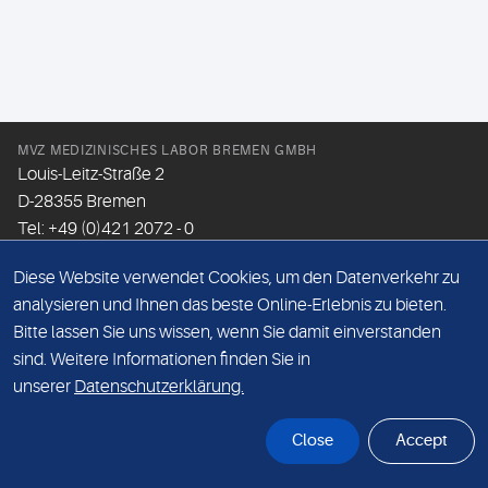
MVZ MEDIZINISCHES LABOR BREMEN GMBH
Louis-Leitz-Straße 2
D-28355 Bremen
Tel: +49 (0)421 2072 - 0
Fax: +49 (0)421 2072 - 167
Diese Website verwendet Cookies, um den Datenverkehr zu
Email:
info@mlhb.de
analysieren und Ihnen das beste Online-Erlebnis zu bieten.
Bitte lassen Sie uns wissen, wenn Sie damit einverstanden
DATENSCHUTZ
sind. Weitere Informationen finden Sie in
IMPRESSUM
unserer
Datenschutzerklärung.
ONLINE-SUPPORT
Close
Accept
© Sonic Healthcare 2026