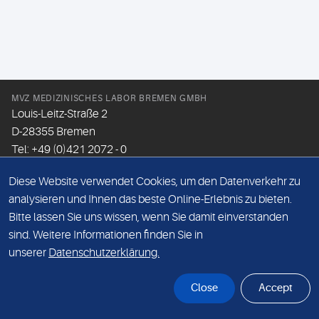
MVZ MEDIZINISCHES LABOR BREMEN GMBH
Louis-Leitz-Straße 2
D-28355 Bremen
Tel: +49 (0)421 2072 - 0
Fax: +49 (0)421 2072 - 167
Diese Website verwendet Cookies, um den Datenverkehr zu
Email:
info@mlhb.de
analysieren und Ihnen das beste Online-Erlebnis zu bieten.
Bitte lassen Sie uns wissen, wenn Sie damit einverstanden
DATENSCHUTZ
sind. Weitere Informationen finden Sie in
IMPRESSUM
unserer
Datenschutzerklärung.
ONLINE-SUPPORT
Close
Accept
© Sonic Healthcare 2026