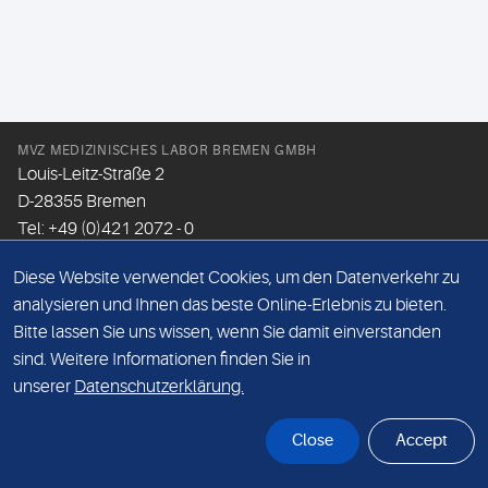
MVZ MEDIZINISCHES LABOR BREMEN GMBH
Louis-Leitz-Straße 2
D-28355 Bremen
Tel: +49 (0)421 2072 - 0
Fax: +49 (0)421 2072 - 167
Diese Website verwendet Cookies, um den Datenverkehr zu
Email:
info@mlhb.de
analysieren und Ihnen das beste Online-Erlebnis zu bieten.
Bitte lassen Sie uns wissen, wenn Sie damit einverstanden
DATENSCHUTZ
sind. Weitere Informationen finden Sie in
IMPRESSUM
unserer
Datenschutzerklärung.
ONLINE-SUPPORT
Close
Accept
© Sonic Healthcare 2026