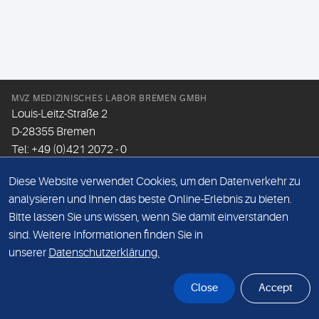
MVZ MEDIZINISCHES LABOR BREMEN GMBH
Louis-Leitz-Straße 2
D-28355 Bremen
Tel: +49 (0)421 2072 - 0
Fax: +49 (0)421 2072 - 167
Diese Website verwendet Cookies, um den Datenverkehr zu
Email:
info@mlhb.de
analysieren und Ihnen das beste Online-Erlebnis zu bieten.
Bitte lassen Sie uns wissen, wenn Sie damit einverstanden
DATENSCHUTZ
sind. Weitere Informationen finden Sie in
IMPRESSUM
unserer
Datenschutzerklärung.
ONLINE-SUPPORT
Close
Accept
© Sonic Healthcare 2026