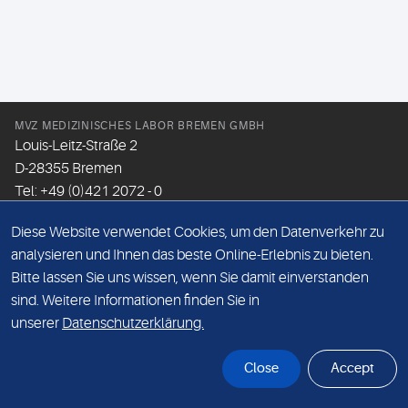
MVZ MEDIZINISCHES LABOR BREMEN GMBH
Louis-Leitz-Straße 2
D-28355 Bremen
Tel: +49 (0)421 2072 - 0
Fax: +49 (0)421 2072 - 167
Diese Website verwendet Cookies, um den Datenverkehr zu
Email:
info@mlhb.de
analysieren und Ihnen das beste Online-Erlebnis zu bieten.
Bitte lassen Sie uns wissen, wenn Sie damit einverstanden
DATENSCHUTZ
sind. Weitere Informationen finden Sie in
IMPRESSUM
unserer
Datenschutzerklärung.
ONLINE-SUPPORT
Close
Accept
© Sonic Healthcare 2026