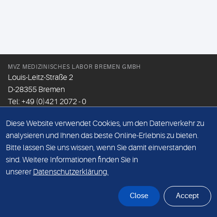
MVZ MEDIZINISCHES LABOR BREMEN GMBH
Louis-Leitz-Straße 2
D-28355 Bremen
Tel: +49 (0)421 2072 - 0
Fax: +49 (0)421 2072 - 167
Diese Website verwendet Cookies, um den Datenverkehr zu
Email:
info@mlhb.de
analysieren und Ihnen das beste Online-Erlebnis zu bieten.
Bitte lassen Sie uns wissen, wenn Sie damit einverstanden
DATENSCHUTZ
sind. Weitere Informationen finden Sie in
IMPRESSUM
unserer
Datenschutzerklärung.
ONLINE-SUPPORT
Close
Accept
© Sonic Healthcare 2026