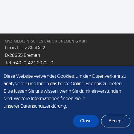
MVZ MEDIZINISCHES LABOR BREMEN GMBH
Louis-Leitz-Straße 2
D-28355 Bremen
Tel: +49 (0)421 2072 - 0
Fax: +49 (0)421 2072 - 167
Diese Website verwendet Cookies, um den Datenverkehr zu
Email:
info@mlhb.de
analysieren und Ihnen das beste Online-Erlebnis zu bieten.
Bitte lassen Sie uns wissen, wenn Sie damit einverstanden
DATENSCHUTZ
sind. Weitere Informationen finden Sie in
IMPRESSUM
unserer
Datenschutzerklärung.
ONLINE-SUPPORT
Close
Accept
© Sonic Healthcare 2026