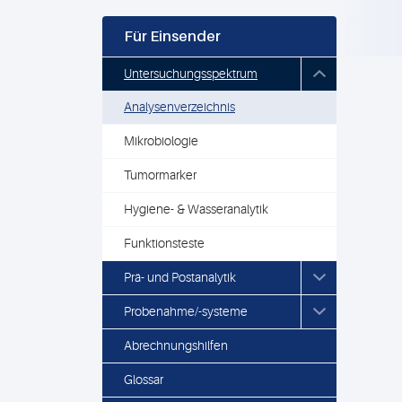
Für Einsender
Untersuchungsspektrum
Analysenverzeichnis
Mikrobiologie
Tumormarker
Hygiene- & Wasseranalytik
Funktionsteste
Prä- und Postanalytik
Probenahme/-systeme
Abrechnungshilfen
Glossar